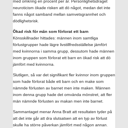
med omkring en procent per år. Personlighetsdraget
neuroticism ökade risken att dö något, medan det inte
fanns något samband mellan samvetsgrannhet och
dödlighetsrisk.
Ökad risk för män som förlorat ett barn
Könsskillnader hittades: männen inom samtliga
förlustgrupper hade lägre livstillfredsställelse jämfört
med kvinnorna i samma grupp, dessutom hade männen
inom gruppen som förlorat ett barn en ökad risk att dö
jämfört med kvinnorna.
Slutligen, så var det signifikant fler kvinnor inom gruppen
som hade förlorat både ett barn och en make som
nämnde förlusten av barnet men inte maken. Männen
inom denna grupp hade det omvända mönstret, att fler
män nämnde förlusten av makan men inte barnet.
Sammantaget menar Anna Bratt att resultaten tyder på
att det inte går att dra slutsatsen att en typ av förlust
skulle ha större påverkan jämfört med någon annan.