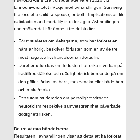
Psykolog Anna Bratt disputerade våren 2016 vid
Linnéuniversitetet i Växjö med avhandlingen: Surviving
the loss of a child, a spouse, or both: Implications on life
satisfaction and mortality in older ages. Avhandlingen
undersöker det här ämnet i tre delstudier:
Först studeras om deltagarna, som har förlorat en
nära anhörig, beskriver förlusten som en av de tre
mest negativa livshändelserna i deras liv.
Därefter utforskas om förlusten har olika inverkan på
livstillfredställelse och dödlighetsrisk beroende på om
den gäller förlust av barn, make/maka eller både barn
och make/maka.
Dessutom studerades om persolighetsdragen
neuroticism respektive samvetsgrannhet påverkade
dödlighetsrisken.
De tre värsta händelserna
Resultaten i avhandlingen visar att detta att ha förlorat