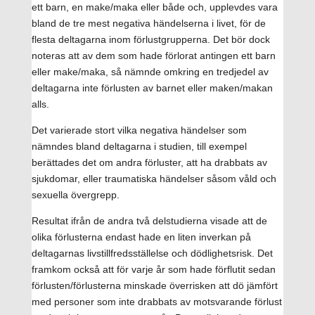
ett barn, en make/maka eller både och, upplevdes vara
bland de tre mest negativa händelserna i livet, för de
flesta deltagarna inom förlustgrupperna. Det bör dock
noteras att av dem som hade förlorat antingen ett barn
eller make/maka, så nämnde omkring en tredjedel av
deltagarna inte förlusten av barnet eller maken/makan
alls.
Det varierade stort vilka negativa händelser som
nämndes bland deltagarna i studien, till exempel
berättades det om andra förluster, att ha drabbats av
sjukdomar, eller traumatiska händelser såsom våld och
sexuella övergrepp.
Resultat ifrån de andra två delstudierna visade att de
olika förlusterna endast hade en liten inverkan på
deltagarnas livstillfredsställelse och dödlighetsrisk. Det
framkom också att för varje år som hade förflutit sedan
förlusten/förlusterna minskade överrisken att dö jämfört
med personer som inte drabbats av motsvarande förlust